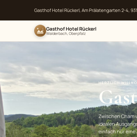
Gasthof Hotel Rückerl, Am Prälatengarten 2-4, 9
Gasthof Hotel Rückerl
Walderbach, Oberpfalz
HERZLICH WILLK
Gast
Zwischen Cham un
idealen Ausgang
einfach nur eine 