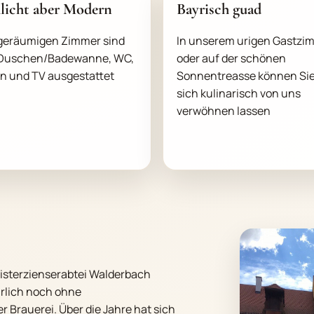
licht aber Modern
Bayrisch guad
 geräumigen Zimmer sind
In unserem urigen Gastzi
 Duschen/Badewanne, WC,
oder auf der schönen
n und TV ausgestattet
Sonnentreasse können Si
sich kulinarisch von uns
verwöhnen lassen
Zisterzienserabtei Walderbach
rlich noch ohne
 Brauerei. Über die Jahre hat sich