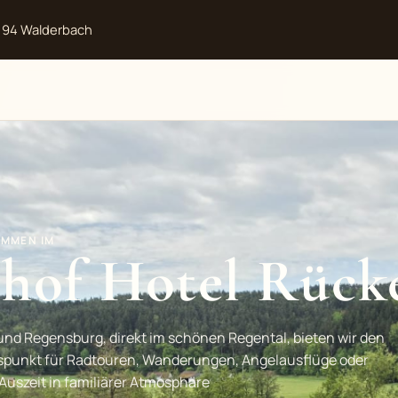
3194 Walderbach
OMMEN IM
hof Hotel Rück
d Regensburg, direkt im schönen Regental, bieten wir den
spunkt für Radtouren, Wanderungen, Angelausflüge oder
Auszeit in familiärer Atmosphäre