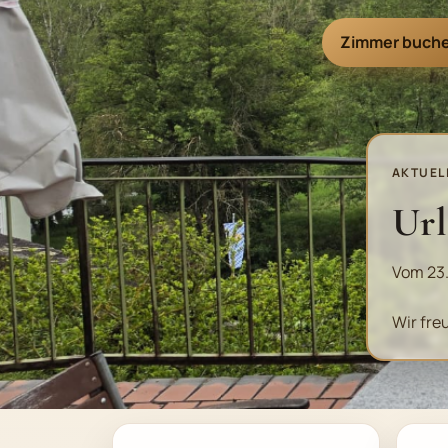
Zimmer buch
AKTUEL
Ur
Vom 23.
Wir fre