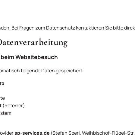
den. Bei Fragen zum Datenschutz kontaktieren Sie bitte direk
Datenverarbeitung
g beim Websitebesuch
omatisch folgende Daten gespeichert:
rs
ite
st (Referrer)
ystem
rovider
sp-services.de
(Stefan Sperl, Weihbischof-Flügel-Str. 