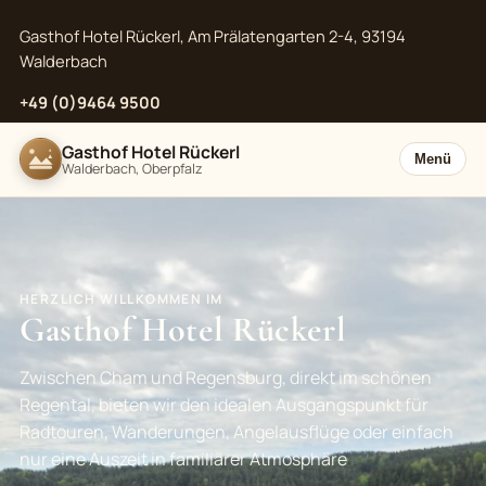
Gasthof Hotel Rückerl, Am Prälatengarten 2-4, 93194
Walderbach
+49 (0)9464 9500
Gasthof Hotel Rückerl
Menü
Walderbach, Oberpfalz
HERZLICH WILLKOMMEN IM
Gasthof Hotel Rückerl
Zwischen Cham und Regensburg, direkt im schönen
Regental, bieten wir den idealen Ausgangspunkt für
Radtouren, Wanderungen, Angelausflüge oder einfach
nur eine Auszeit in familiärer Atmosphäre